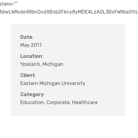
class=””
3dwLWNvbnRlbnQvdXBsb2Fkcy8yMDE4LzA0L3BsYWNlaG9sZG
Date
:
May 2017
Location
:
Ypsilanti, Michigan
Client
:
Eastern Michigan University
Category
:
Education, Corporate, Healthcare