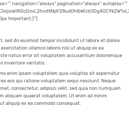
ox=”” navigation=”always” pagination=”always” autoplay=”” 
dXJsIjoiaHR0cDovL2hvdXNpY28udGhlbWU6ODg4OC9kZW1vL
x !important;}”]
it, sed do eiusmod tempor incididunt ut labore et dolore
ercitation ullamco laboris nisi ut aliquip ex ea
iste natus error sit voluptatem accusantium doloremque
o inventore veritatis.
emo enim ipsam voluptatem quia voluptas sit aspernatur
res eos qui ratione voluptatem sequi nesciunt. Neque
amet, consectetur, adipisci velit, sed quia non numquam
am aliquam quaerat voluptatem. Ut enim ad minim
i ut aliquip ex ea commodo consequat.