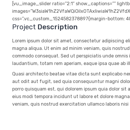
[vu_image_slider ratio=”2:1″ show_captions=”” lightb
images=”W3siaW1hZ2VfaWQiOiIxOTAxIiwiaW1hZ2Vf
css=”.vc_custom_1524582378897{margin-bottom: 40p
Project
Description
Lorem ipsum dolor sit amet, consectetur adipiscing el
magna aliqua. Ut enim ad minim veniam, quis nostrud ex
commodo consequat. Sed ut perspiciatis unde omnis 
laudantium, totam rem aperiam, eaque ipsa quae ab ill
Quasi architecto beatae vitae dicta sunt explicabo n
aut odit aut fugit, sed quia consequuntur magni dolo
porro quisquam est, qui dolorem ipsum quia dolor sit 
eius modi tempora incidunt ut labore et dolore magn
veniam, quis nostrud exercitation ullamco laboris nis